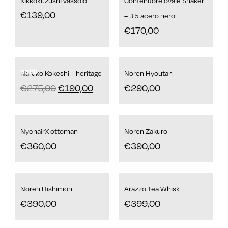
Kikkokuzushi vassoio
Contenitore ovale Shaker
€
139,00
– #5 acero nero
€
170,00
saldi
Naruko Kokeshi – heritage
Noren Hyoutan
€
275,00
€
190,00
€
290,00
NychairX ottoman
Noren Zakuro
€
360,00
€
390,00
Noren Hishimon
Arazzo Tea Whisk
€
390,00
€
399,00