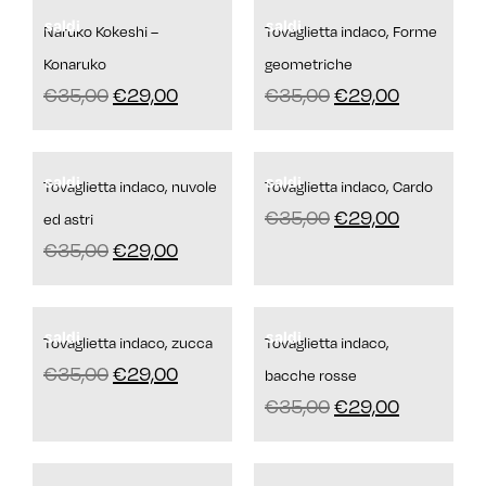
saldi
saldi
Naruko Kokeshi –
Tovaglietta indaco, Forme
Konaruko
geometriche
€
35,00
€
29,00
€
35,00
€
29,00
saldi
saldi
Tovaglietta indaco, nuvole
Tovaglietta indaco, Cardo
€
35,00
€
29,00
ed astri
€
35,00
€
29,00
saldi
saldi
Tovaglietta indaco, zucca
Tovaglietta indaco,
€
35,00
€
29,00
bacche rosse
€
35,00
€
29,00