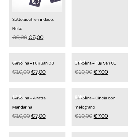
Sottobicchieri indaco,
Neko
€
9,00
€
5,00
saldi
saldi
Cartolina – Fuji San 03
Cartolina – Fuji San 01
€
10,00
€
7,00
€
10,00
€
7,00
saldi
saldi
Cartolina – Anatra
Cartolina – Cincia con
Mandarina
melograno
€
10,00
€
7,00
€
10,00
€
7,00