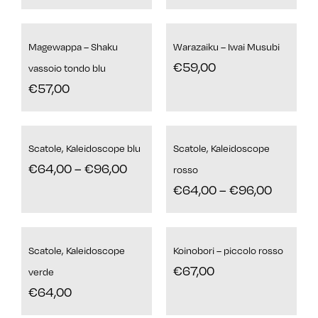
Magewappa – Shaku
Warazaiku – Iwai Musubi
€
59,00
vassoio tondo blu
€
57,00
Scatole, Kaleidoscope blu
Scatole, Kaleidoscope
€
64,00
–
€
96,00
rosso
€
64,00
–
€
96,00
Scatole, Kaleidoscope
Koinobori – piccolo rosso
€
67,00
verde
€
64,00