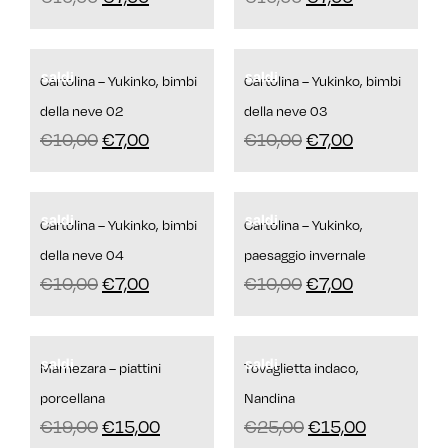
saldi
saldi
Cartolina – Yukinko, bimbi
Cartolina – Yukinko, bimbi
della neve 02
della neve 03
€
10,00
€
7,00
€
10,00
€
7,00
saldi
saldi
Cartolina – Yukinko, bimbi
Cartolina – Yukinko,
della neve 04
paesaggio invernale
€
10,00
€
7,00
€
10,00
€
7,00
saldi
saldi
Mamezara – piattini
Tovaglietta indaco,
porcellana
Nandina
€
19,00
€
15,00
€
25,00
€
15,00