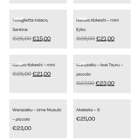
saldi
saldi
Tovaglietta indaco,
Naruko Kokeshi – mini
Sankirai
Ejiko
€
25,00
€
15,00
€
28,00
€
21,00
saldi
saldi
Naruko Kokeshi – mini
Warazaiku – Iwai Tsuru –
€
28,00
€
21,00
piccolo
€
27,00
€
23,00
Warazaiku – Ume Musubi
Akabeko – S
€
25,00
– piccolo
€
23,00