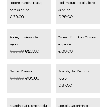
Fodera cuscino rosso,
Fodera cuscino blu, fiore
fiore di pruno
di pruno
€
29,00
€
29,00
saldi
Tenugui – supporto in
Warazaiku – Ume Musubi
legno
– grande
€
35,00
€
29,00
€
30,00
saldi
Naruko Kokeshi
Scatola, Hail Diamond
€
46,00
€
35,00
rosso
€
37,00
Scatola, Hail Diamond blu
Scatola, Cotori giallo