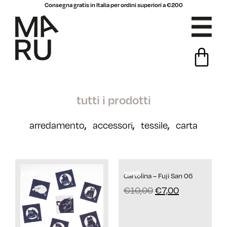
Consegna gratis in Italia per ordini superiori a €200
tutti i prodotti
,
,
,
arredamento
accessori
tessile
carta
saldi
saldi
Cartolina – Fuji San 06
€
10,00
€
7,00