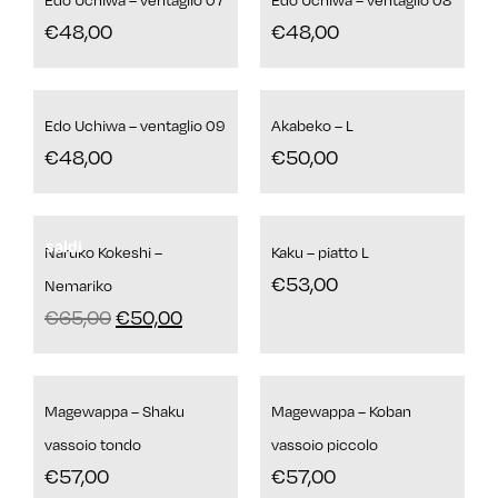
€
48,00
€
48,00
Edo Uchiwa – ventaglio 09
Akabeko – L
€
48,00
€
50,00
saldi
Naruko Kokeshi –
Kaku – piatto L
€
53,00
Nemariko
€
65,00
€
50,00
Magewappa – Shaku
Magewappa – Koban
vassoio tondo
vassoio piccolo
€
57,00
€
57,00