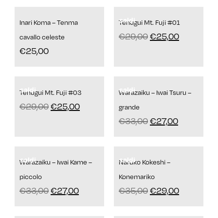
saldi
Inari Koma – Tenma
Tenugui Mt. Fuji #01
€
29,00
€
25,00
cavallo celeste
€
25,00
saldi
saldi
Tenugui Mt. Fuji #03
Warazaiku – Iwai Tsuru –
€
29,00
€
25,00
grande
€
33,00
€
27,00
saldi
saldi
Warazaiku – Iwai Kame –
Naruko Kokeshi –
piccolo
Konemariko
€
33,00
€
27,00
€
35,00
€
29,00