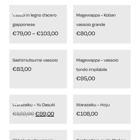
saldi
Vassoi in legno d’acero
Magewappa – Koban
giapponese
vassoio grande
€
79,00
–
€
103,00
€
80,00
Sashimutsume vassoio
Magewappa – vassoio
€
83,00
tondo impilabile
€
95,00
saldi
Warazaiku – Yu Dasuki
Warazaiku – Hoju
€
122,00
€
99,00
€
108,00