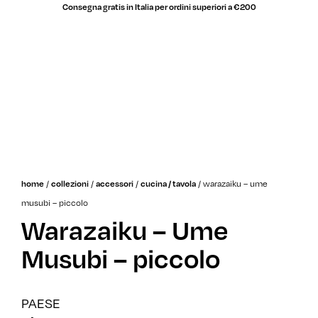
Consegna gratis in Italia per ordini superiori a €200
/
/
/
/
warazaiku – ume
home
collezioni
accessori
cucina / tavola
musubi – piccolo
Warazaiku – Ume
Musubi – piccolo
PAESE