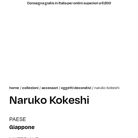
Consegna gratis in Italia per ordini superiori a €200
saldi
/
/
/
/
naruko kokeshi
home
collezioni
accessori
oggetti decorativi
Naruko Kokeshi
PAESE
Giappone