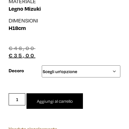
MATERIALE
Legno Mizuki
DIMENSIONI
H18cm
€
46,00
€
35,00
Decoro
Aggiungi al carrello
Venduto singolarmente