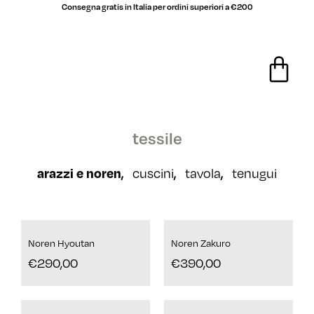
Consegna gratis in Italia per ordini superiori a €200
tessile
cuscini
tavola
tenugui
arazzi e noren
,
,
,
Noren Hyoutan
Noren Zakuro
€
290,00
€
390,00