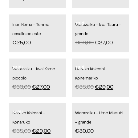
saldi
Inari Koma – Tenma
Warazaiku – Iwai Tsuru –
cavallo celeste
grande
€
25,00
€
33,00
€
27,00
saldi
saldi
Warazaiku – Iwai Kame –
Naruko Kokeshi –
piccolo
Konemariko
€
33,00
€
27,00
€
35,00
€
29,00
saldi
Naruko Kokeshi –
Warazaiku – Ume Musubi
Konaruko
– grande
€
35,00
€
29,00
€
30,00