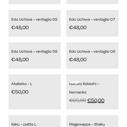
Edo Uchiwa – ventaglio 05
Edo Uchiwa – ventaglio 07
€
48,00
€
48,00
Edo Uchiwa – ventaglio 08
Edo Uchiwa – ventaglio 09
€
48,00
€
48,00
saldi
Akabeko – L
Naruko Kokeshi –
€
50,00
Nemariko
€
65,00
€
50,00
Kaku – piatto L
Magewappa – Shaku