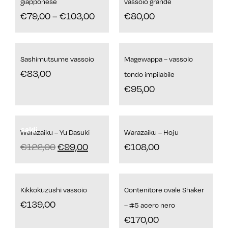
giapponese
vassoio grande
€
79,00
–
€
103,00
€
80,00
Sashimutsume vassoio
Magewappa – vassoio
€
83,00
tondo impilabile
€
95,00
saldi
Warazaiku – Yu Dasuki
Warazaiku – Hoju
€
122,00
€
99,00
€
108,00
Kikkokuzushi vassoio
Contenitore ovale Shaker
€
139,00
– #5 acero nero
€
170,00