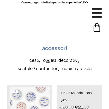
Consegna gratis in Italia per ordini superiori a €200
accessori
cesti
oggetti decorativi
,
,
scatole / contenitori
cucina / tavola
,
saldi
saldi
Naruko Kokeshi – mini
Ejiko
€
28,00
€
21,00