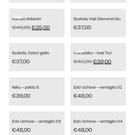
saldi
Naruko Kokeshi
Scatola, Hail Diamond blu
€
46,00
€
35,00
€
37,00
saldi
Scatola, Cotori giallo
Warazaiku – Iwai Tori
€
37,00
€
45,00
€
39,00
Kaku – piatto S
Edo Uchiwa – ventaglio 01
€
39,00
€
48,00
Edo Uchiwa – ventaglio 02
Edo Uchiwa – ventaglio 04
€
48,00
€
48,00