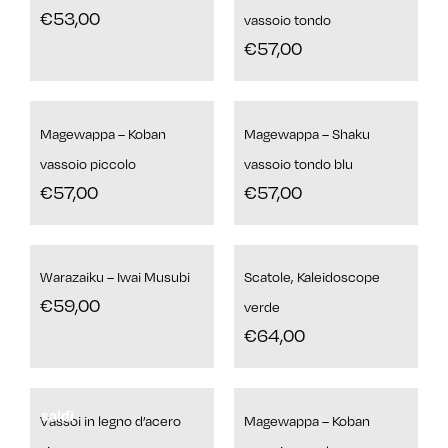
€
53,00
vassoio tondo
€
57,00
Magewappa – Koban
Magewappa – Shaku
vassoio piccolo
vassoio tondo blu
€
57,00
€
57,00
Warazaiku – Iwai Musubi
Scatole, Kaleidoscope
€
59,00
verde
€
64,00
saldi
Vassoi in legno d’acero
Magewappa – Koban