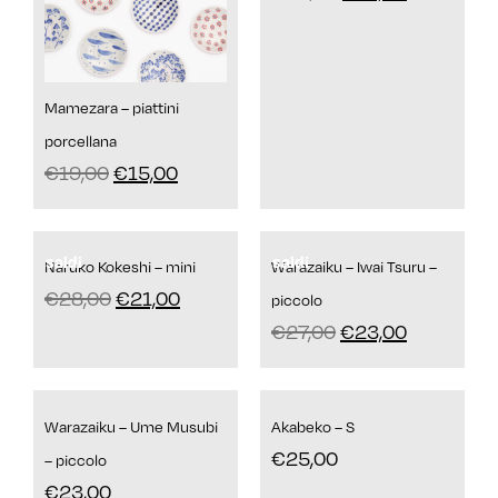
Mamezara – piattini
porcellana
€
19,00
€
15,00
saldi
saldi
Naruko Kokeshi – mini
Warazaiku – Iwai Tsuru –
€
28,00
€
21,00
piccolo
€
27,00
€
23,00
Warazaiku – Ume Musubi
Akabeko – S
€
25,00
– piccolo
€
23,00