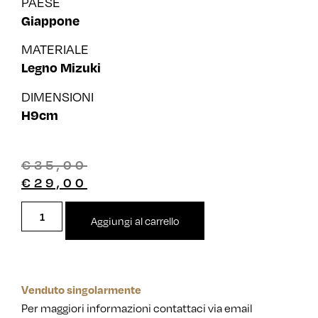
PAESE
Giappone
MATERIALE
Legno Mizuki
DIMENSIONI
H9cm
€
35,00
€
29,00
Aggiungi al carrello
Venduto singolarmente
Per maggiori informazioni contattaci via email