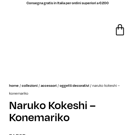
Consegna gratis in Italia per ordini superiori a €200
saldi
home
/
collezioni
/
accessori
/
oggetti decorativi
/
naruko kokeshi –
konemariko
Naruko Kokeshi –
Konemariko