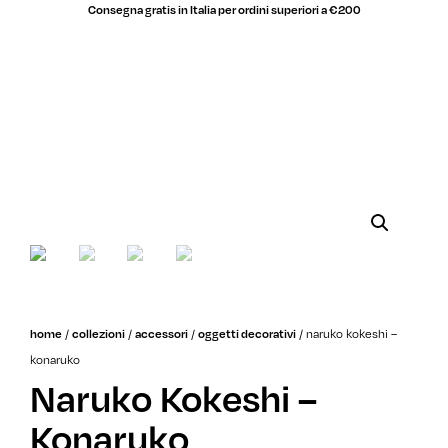
Consegna gratis in Italia per ordini superiori a €200
saldi
home
/
collezioni
/
accessori
/
oggetti decorativi
/
naruko kokeshi –
konaruko
Naruko Kokeshi –
Konaruko