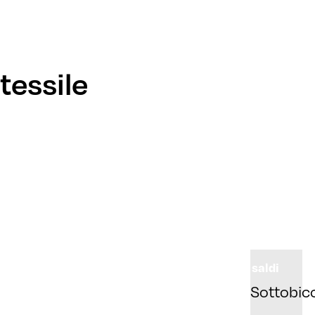
tessile
saldi
Sottobicc