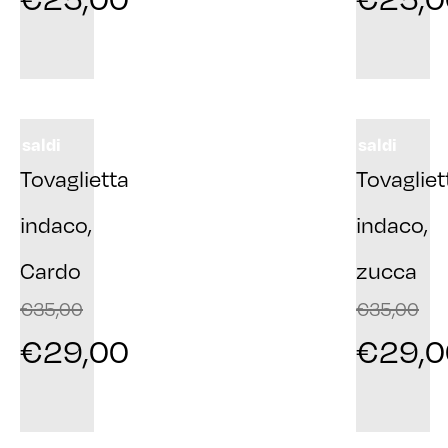
saldi
saldi
Tovaglietta
Tovagliet
indaco,
indaco,
Cardo
zucca
€
35,00
€
35,00
€
29,00
€
29,0