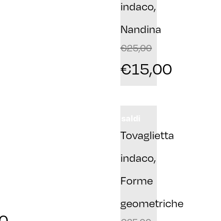
indaco,
Nandina
€
25,00
€
15,00
saldi
Tovaglietta
indaco,
Forme
geometriche
0