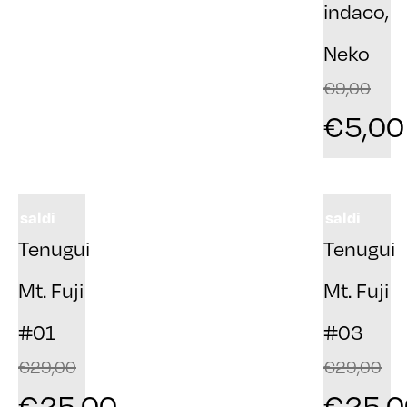
indaco,
Neko
€
9,00
€
5,00
saldi
saldi
Tenugui
Tenugui
Mt. Fuji
Mt. Fuji
#01
#03
€
29,00
€
29,00
€
25,00
€
25,0