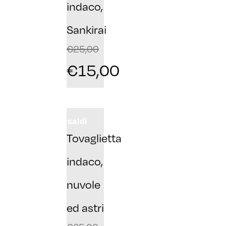
indaco,
Sankirai
€
25,00
€
15,00
saldi
Tovaglietta
indaco,
nuvole
ed astri