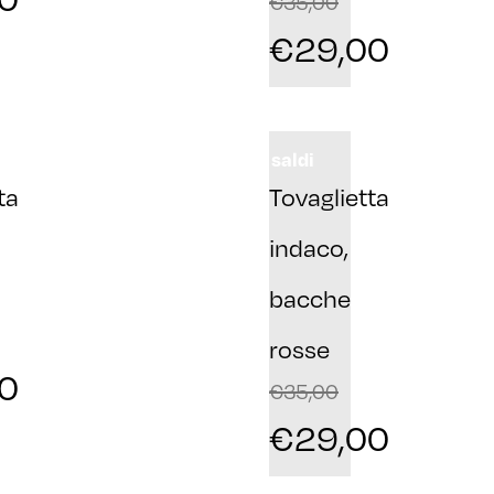
€
35,00
€
29,00
saldi
ta
Tovaglietta
indaco,
bacche
rosse
0
€
35,00
€
29,00