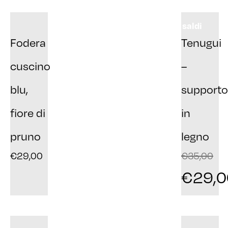
saldi
Fodera
Tenugui
cuscino
–
blu,
supporto
fiore di
in
pruno
legno
€
29,00
€
35,00
€
29,0