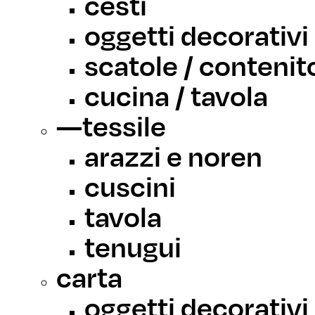
cesti
oggetti decorativi
scatole / contenit
cucina / tavola
—
tessile
arazzi e noren
cuscini
tavola
tenugui
carta
oggetti decorativi