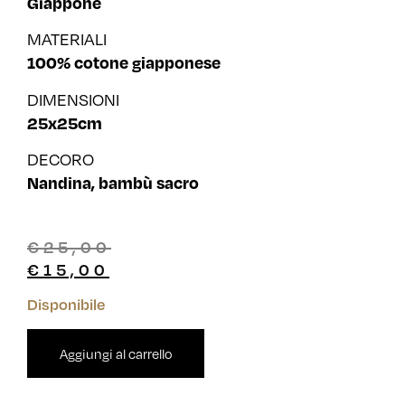
Giappone
MATERIALI
100% cotone giapponese
DIMENSIONI
25x25cm
DECORO
Nandina, bambù sacro
€
25,00
€
15,00
Disponibile
Aggiungi al carrello