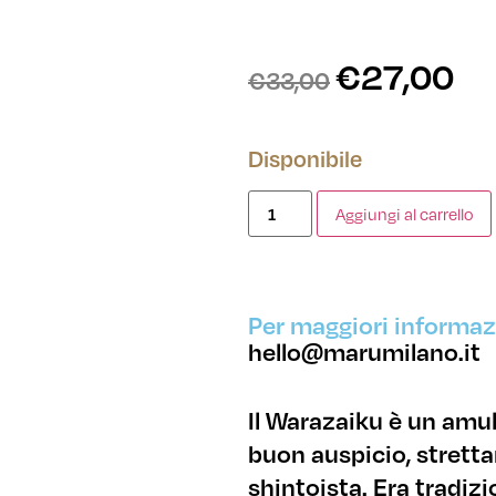
€
27,00
€
33,00
Disponibile
Aggiungi al carrello
Per maggiori informazi
hello@marumilano.it
Il Warazaiku è un amule
buon auspicio, strettam
shintoista. Era tradiz