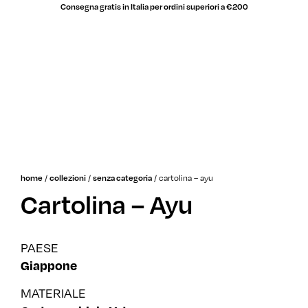
Consegna gratis in Italia per ordini superiori a €200
saldi
/
/
/
cartolina – ayu
home
collezioni
senza categoria
Cartolina – Ayu
PAESE
Giappone
MATERIALE