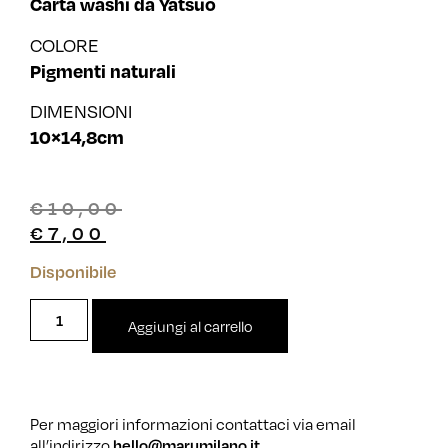
Carta washi da Yatsuo
COLORE
Pigmenti naturali
DIMENSIONI
10×14,8cm
€
10,00
€
7,00
Disponibile
Aggiungi al carrello
Per maggiori informazioni contattaci via email
all’indirizzo
hello@marumilano.it