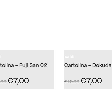
i
saldi
tolina – Fuji San 02
Cartolina – Dokud
€
7,00
€
7,00
,00
€
10,00