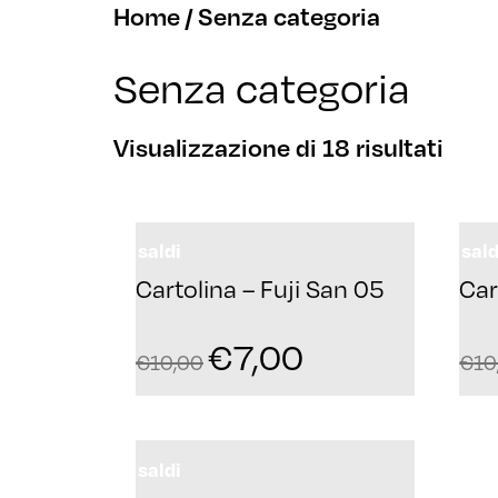
Home
/ Senza categoria
Senza categoria
Visualizzazione di 18 risultati
saldi
sald
Cartolina – Fuji San 05
Car
€
7,00
€
10,00
€
10
saldi