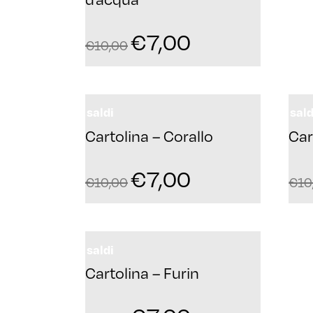
€
7,00
€
10,00
saldi
sald
Cartolina – Corallo
Car
€
7,00
€
10,00
€
10
saldi
Cartolina – Furin