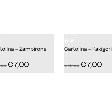
i
saldi
tolina – Zampirone
Cartolina – Kakigori
€
7,00
€
7,00
,00
€
10,00