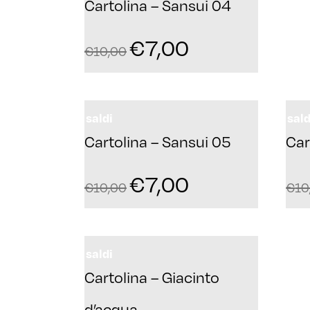
Cartolina – Sansui 04
€
7,00
€
10,00
saldi
sald
Cartolina – Sansui 05
Car
€
7,00
€
10,00
€
10
saldi
Cartolina – Giacinto
d’acqua