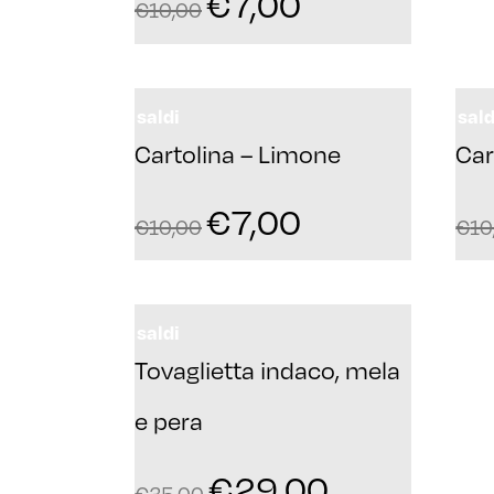
€
7,00
€
10,00
saldi
sald
Cartolina – Limone
Car
€
7,00
€
10,00
€
10
saldi
Tovaglietta indaco, mela
e pera
€
29,00
€
35,00