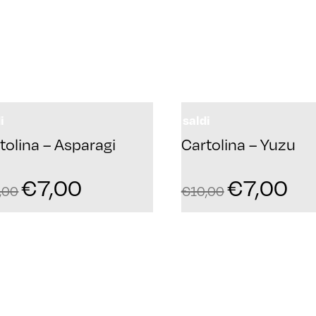
i
saldi
tolina – Asparagi
Cartolina – Yuzu
€
7,00
€
7,00
,00
€
10,00