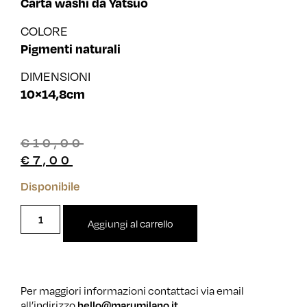
Carta washi da Yatsuo
COLORE
Pigmenti naturali
DIMENSIONI
10×14,8cm
€
10,00
€
7,00
Disponibile
Aggiungi al carrello
Per maggiori informazioni contattaci via email
all’indirizzo
hello@marumilano.it