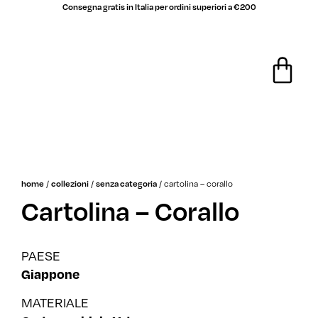
Consegna gratis in Italia per ordini superiori a €200
saldi
/
/
/
cartolina – corallo
home
collezioni
senza categoria
Cartolina – Corallo
PAESE
Giappone
MATERIALE