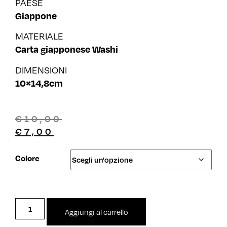
PAESE
Giappone
MATERIALE
Carta giapponese Washi
DIMENSIONI
10×14,8cm
€
10,00
€
7,00
Colore
Aggiungi al carrello