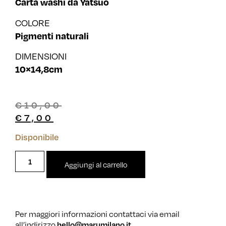
Carta washi da Yatsuo
COLORE
Pigmenti naturali
DIMENSIONI
10×14,8cm
€
10,00
€
7,00
Disponibile
Aggiungi al carrello
Per maggiori informazioni contattaci via email
all’indirizzo
hello@marumilano.it