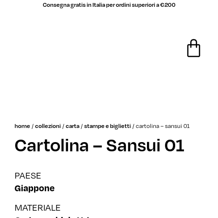
Consegna gratis in Italia per ordini superiori a €200
saldi
/
/
/
/
cartolina – sansui 01
home
collezioni
carta
stampe e biglietti
Cartolina – Sansui 01
PAESE
Giappone
MATERIALE